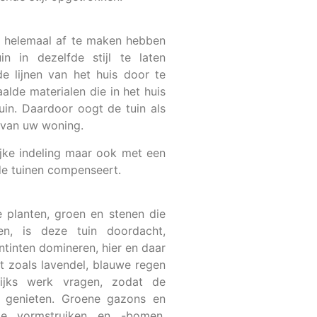
l helemaal af te maken hebben
 in dezelfde stijl te laten
e lijnen van het huis door te
alde materialen die in het huis
tuin. Daardoor oogt de tuin als
k van uw woning.
jke indeling maar ook met een
de tuinen compenseert.
 planten, groen en stenen die
ben, is deze tuin doordacht,
ntinten domineren, hier en daar
t zoals lavendel, blauwe regen
lijks werk vragen, zodat de
 genieten. Groene gazons en
ge vormstruiken en -bomen.